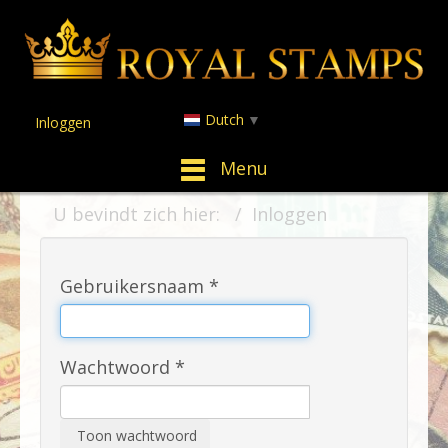
Dutch
▼
Inloggen
Menu
U bevindt zich hier:
Inloggen
Gebruikersnaam
*
Wachtwoord
*
Toon wachtwoord