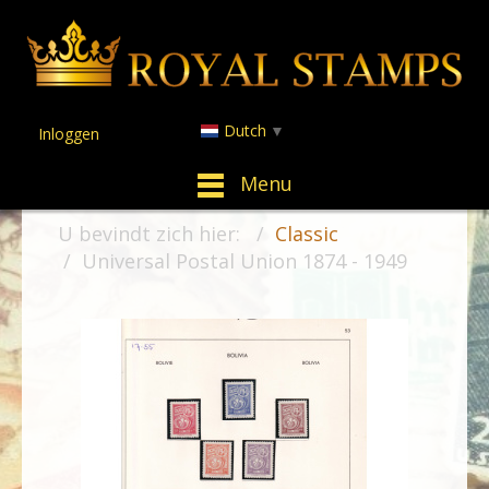
Dutch
▼
Inloggen
Menu
U bevindt zich hier:
Classic
Universal Postal Union 1874 - 1949