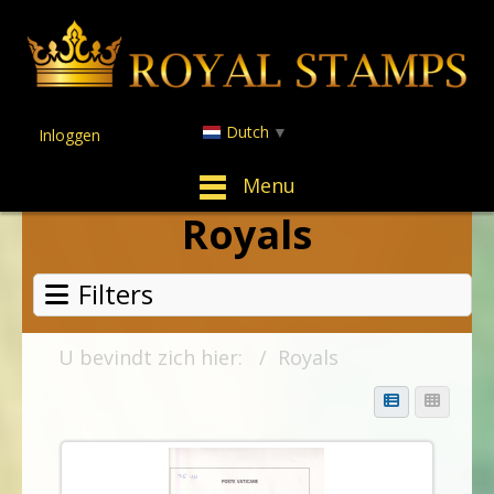
Dutch
▼
Inloggen
Menu
Royals
Filters
U bevindt zich hier:
Royals