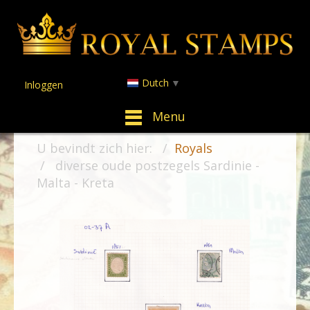
Dutch
▼
Inloggen
Menu
U bevindt zich hier:
Royals
diverse oude postzegels Sardinie -
Malta - Kreta