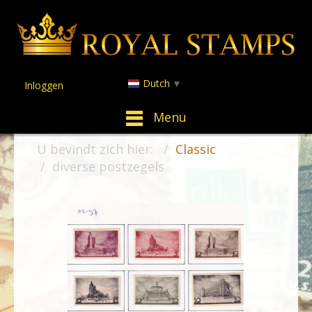
Dutch
▼
Inloggen
Menu
U bevindt zich hier:
Classic
diverse postzegels