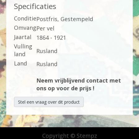
Specificaties
Conditie
Postfris, Gestempeld
Omvang
Per vel
Jaartal
1864 - 1921
Vulling
Rusland
land
Land
Rusland
Neem vrijblijvend contact met
ons op voor de prijs !
Stel een vraag over dit product
Copyright © Stempz