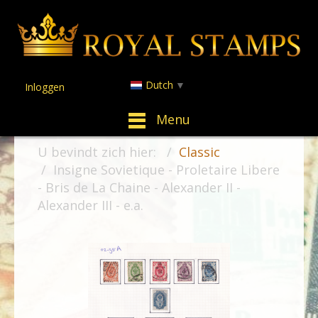
Dutch
▼
Inloggen
Menu
U bevindt zich hier:
Classic
Insigne Sovietique - Proletaire Libere
- Bris de La Chaine - Alexander II -
Alexander III - e.a.