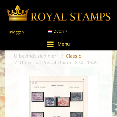
Dutch
▼
Inloggen
Menu
U bevindt zich hier:
Classic
Universal Postal Union 1874 - 1949