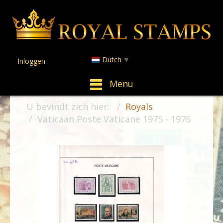
Dutch
▼
Inloggen
Menu
U bevindt zich hier:
Royals
Vaticaan Poste Vaticane 1975 - 1976